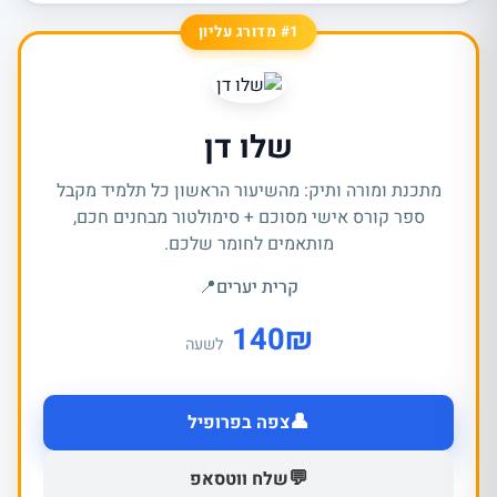
#1 מדורג עליון
שלו דן
מתכנת ומורה ותיק: מהשיעור הראשון כל תלמיד מקבל
ספר קורס אישי מסוכם + סימולטור מבחנים חכם,
מותאמים לחומר שלכם.
קרית יערים
📍
140
₪
לשעה
👤
צפה בפרופיל
💬
שלח ווטסאפ