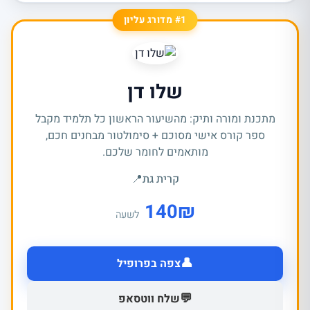
#1 מדורג עליון
שלו דן
מתכנת ומורה ותיק: מהשיעור הראשון כל תלמיד מקבל
ספר קורס אישי מסוכם + סימולטור מבחנים חכם,
מותאמים לחומר שלכם.
קרית גת
📍
140
₪
לשעה
👤
צפה בפרופיל
💬
שלח ווטסאפ