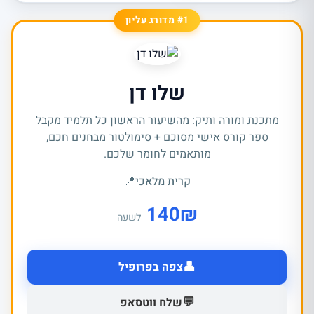
#1 מדורג עליון
שלו דן
מתכנת ומורה ותיק: מהשיעור הראשון כל תלמיד מקבל
ספר קורס אישי מסוכם + סימולטור מבחנים חכם,
מותאמים לחומר שלכם.
קרית מלאכי
📍
140
₪
לשעה
👤
צפה בפרופיל
💬
שלח ווטסאפ