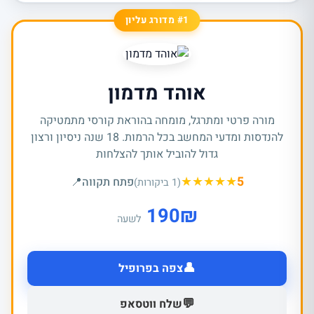
#1 מדורג עליון
אוהד מדמון
מורה פרטי ומתרגל, מומחה בהוראת קורסי מתמטיקה
להנדסות ומדעי המחשב בכל הרמות. 18 שנה ניסיון ורצון
גדול להוביל אותך להצלחות
★
★
★
★
★
5
פתח תקווה
📍
(1 ביקורות)
190
₪
לשעה
👤
צפה בפרופיל
💬
שלח ווטסאפ