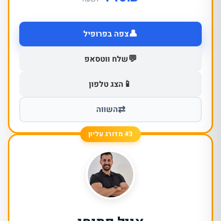
👤
צפה בפרופיל
💬
שלח ווטסאפ
📱
הצג טלפון
⇄
השווה
#3 מדורג עליון