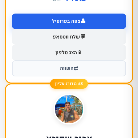
👤
צפה בפרופיל
💬
שלח ווטסאפ
📱
הצג טלפון
⇄
השווה
#3 מדורג עליון