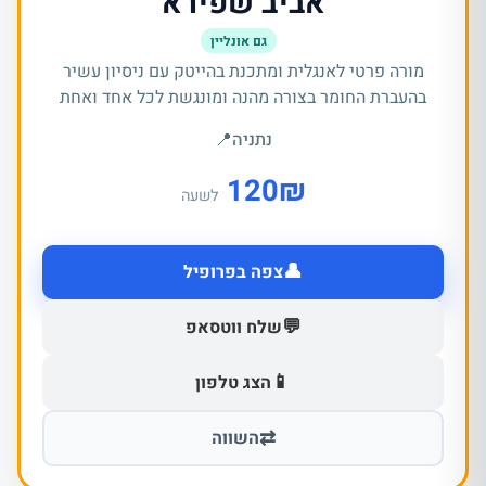
אביב שפירא
גם אונליין
מורה פרטי לאנגלית ומתכנת בהייטק עם ניסיון עשיר
בהעברת החומר בצורה מהנה ומונגשת לכל אחד ואחת
נתניה
📍
120
₪
לשעה
👤
צפה בפרופיל
💬
שלח ווטסאפ
📱
הצג טלפון
⇄
השווה