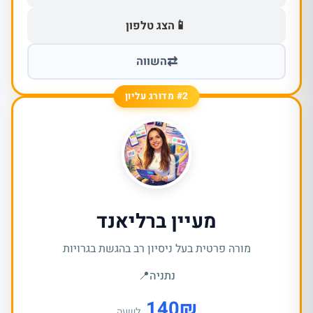
📱
הצג טלפון
⇄
השווה
#2 מדורג עליון
מעיין ברליאנד
מורה פרטית בעל ניסיון רב בהגשת בגרויות
נתניה
📍
140
₪
לשעה