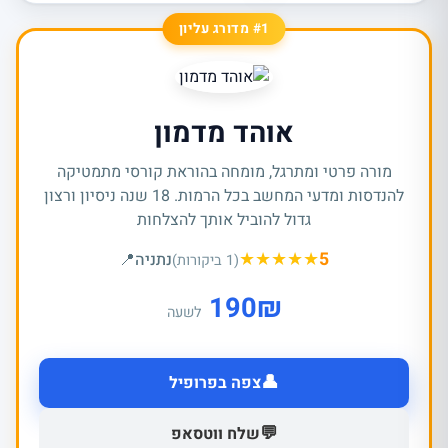
#1 מדורג עליון
אוהד מדמון
מורה פרטי ומתרגל, מומחה בהוראת קורסי מתמטיקה
להנדסות ומדעי המחשב בכל הרמות. 18 שנה ניסיון ורצון
גדול להוביל אותך להצלחות
★
★
★
★
★
5
נתניה
📍
(1 ביקורות)
190
₪
לשעה
👤
צפה בפרופיל
💬
שלח ווטסאפ