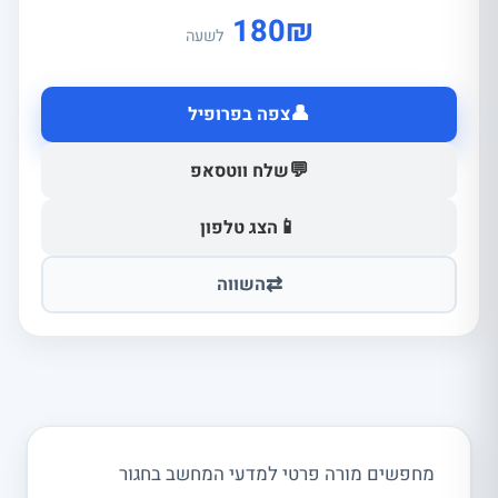
180
₪
לשעה
👤
צפה בפרופיל
💬
שלח ווטסאפ
📱
הצג טלפון
⇄
השווה
מחפשים מורה פרטי למדעי המחשב בחגור