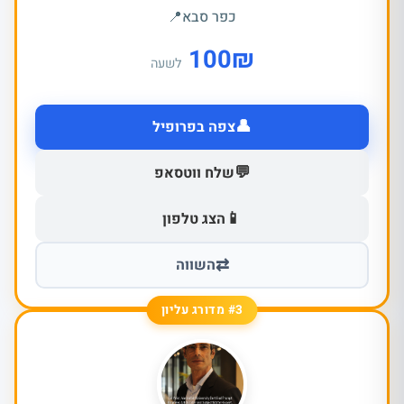
כפר סבא
📍
100
₪
לשעה
👤
צפה בפרופיל
💬
שלח ווטסאפ
📱
הצג טלפון
⇄
השווה
#3 מדורג עליון