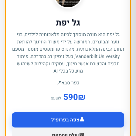
גל יפת
גל יפת הוא מורה מוסמך לבינה מלאכותית לילדים, בני
נוער ומבוגרים, המורשה על ידי משרד החינוך להוראת
תחום הבינה המלאכותית. מהנדס פרומפטים מוסמך מטעם
Vanderbilt University, בעל ניסיון רב בהדרכה, פיתוח
תכנים והכשרת אנשי חינוך, עסקים וקהילות לשימוש
מושכל בכלי AI
כפר סבא
📍
590
₪
לשעה
👤
צפה בפרופיל
💬
שלח ווטסאפ