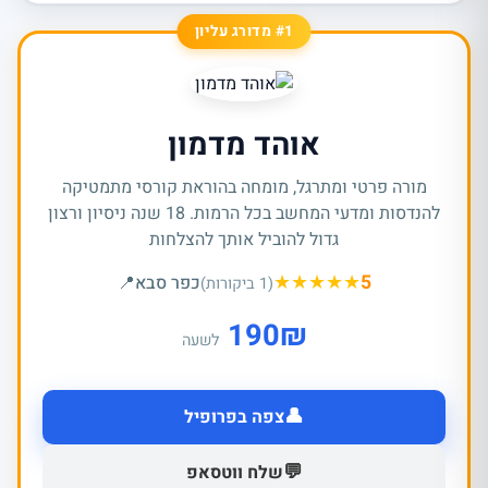
#1 מדורג עליון
אוהד מדמון
מורה פרטי ומתרגל, מומחה בהוראת קורסי מתמטיקה
להנדסות ומדעי המחשב בכל הרמות. 18 שנה ניסיון ורצון
גדול להוביל אותך להצלחות
★
★
★
★
★
5
כפר סבא
📍
(1 ביקורות)
190
₪
לשעה
👤
צפה בפרופיל
💬
שלח ווטסאפ