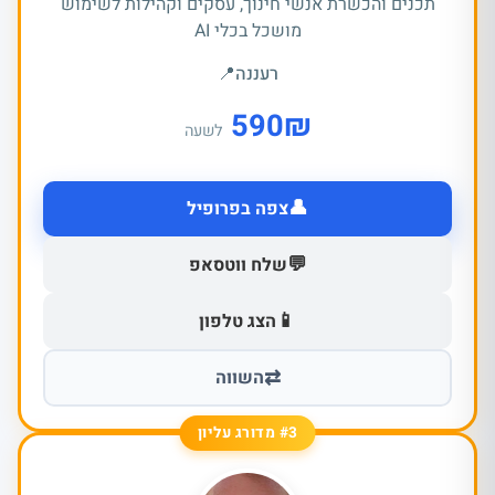
תכנים והכשרת אנשי חינוך, עסקים וקהילות לשימוש
מושכל בכלי AI
רעננה
📍
590
₪
לשעה
👤
צפה בפרופיל
💬
שלח ווטסאפ
📱
הצג טלפון
⇄
השווה
#3 מדורג עליון