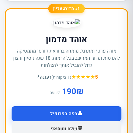
#1 מדורג עליון
אוהד מדמון
מורה פרטי ומתרגל, מומחה בהוראת קורסי מתמטיקה
להנדסות ומדעי המחשב בכל הרמות. 18 שנה ניסיון ורצון
גדול להוביל אותך להצלחות
★
★
★
★
★
5
רעננה
📍
(1 ביקורות)
190
₪
לשעה
👤
צפה בפרופיל
💬
שלח ווטסאפ