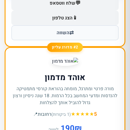
💬
שלח ווטסאפ
📱
הצג טלפון
⇄
השווה
#2 מדורג עליון
אוהד מדמון
מורה פרטי ומתרגל, מומחה בהוראת קורסי מתמטיקה
להנדסות ומדעי המחשב בכל הרמות. 18 שנה ניסיון ורצון
גדול להוביל אותך להצלחות
★
★
★
★
★
5
רחובות
📍
(1 ביקורות)
190
₪
לשעה