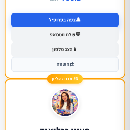
👤
צפה בפרופיל
💬
שלח ווטסאפ
📱
הצג טלפון
⇄
השווה
#3 מדורג עליון