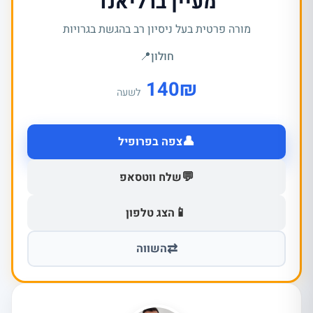
מעיין ברליאנד
מורה פרטית בעל ניסיון רב בהגשת בגרויות
חולון
📍
140
₪
לשעה
👤
צפה בפרופיל
💬
שלח ווטסאפ
📱
הצג טלפון
⇄
השווה