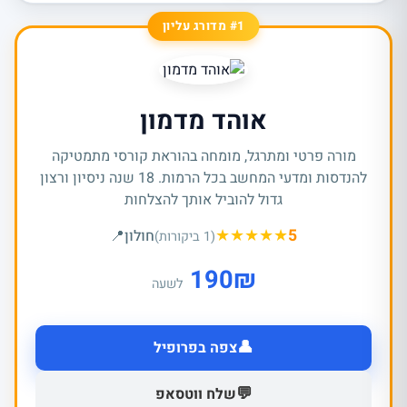
#1 מדורג עליון
אוהד מדמון
מורה פרטי ומתרגל, מומחה בהוראת קורסי מתמטיקה
להנדסות ומדעי המחשב בכל הרמות. 18 שנה ניסיון ורצון
גדול להוביל אותך להצלחות
★
★
★
★
★
5
חולון
📍
(1 ביקורות)
190
₪
לשעה
👤
צפה בפרופיל
💬
שלח ווטסאפ