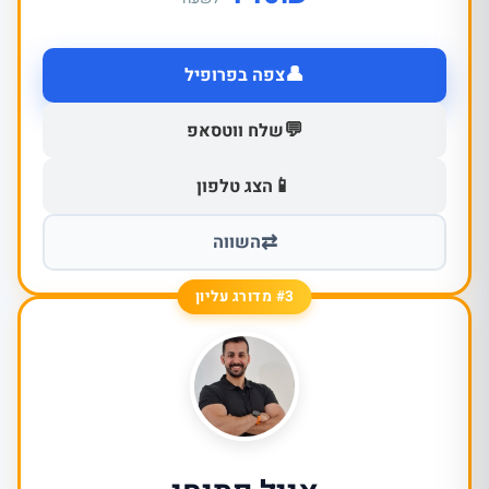
👤
צפה בפרופיל
💬
שלח ווטסאפ
📱
הצג טלפון
⇄
השווה
#3 מדורג עליון