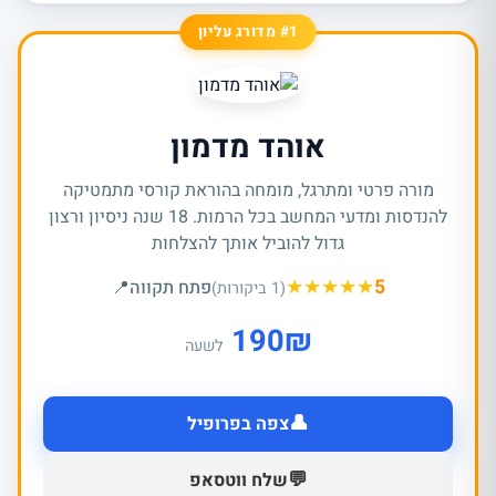
#1 מדורג עליון
אוהד מדמון
מורה פרטי ומתרגל, מומחה בהוראת קורסי מתמטיקה
להנדסות ומדעי המחשב בכל הרמות. 18 שנה ניסיון ורצון
גדול להוביל אותך להצלחות
★
★
★
★
★
5
פתח תקווה
📍
(1 ביקורות)
190
₪
לשעה
👤
צפה בפרופיל
💬
שלח ווטסאפ