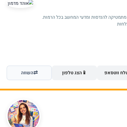
 מתמטיקה להנדסות ומדעי המחשב בכל הרמות.
⇄
📱
ח ווטסאפ
הצג טלפון
השווה