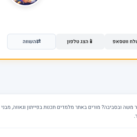
⇄
📱
ח ווטסאפ
הצג טלפון
השווה
.