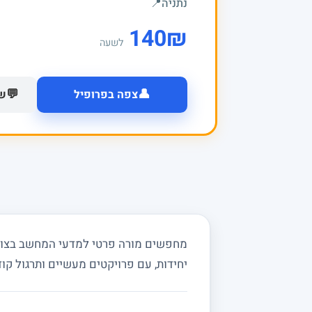
נתניה
📍
140
₪
לשעה
👤
💬
צפה בפרופיל
של
יחידות, עם פרויקטים מעשיים ותרגול קוד