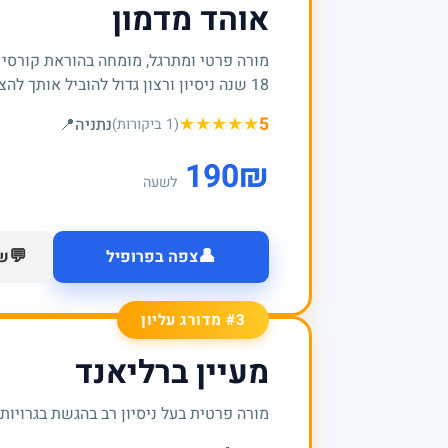
אוהד מדמון
מורה פרטי ומתרגל, מומחה בהוראת קורסי
18 שנה ניסיון ורצון גדול להוביל אותך להצלחות
★
★
★
★
★
5
נתניה
📍
(1 ביקורות)
190
₪
לשעה
👤
💬
צפה בפרופיל
של
#3 מדורג עליון
מעיין ברליאנד
מורה פרטית בעל ניסיון רב בהגשת בגרויות