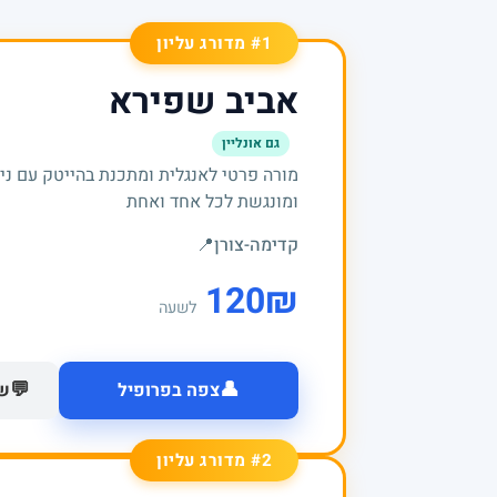
#1 מדורג עליון
אביב שפירא
גם אונליין
מורה פרטי לאנגלית ומתכנת בהייטק עם ני
ומונגשת לכל אחד ואחת
קדימה-צורן
📍
120
₪
לשעה
👤
💬
צפה בפרופיל
של
#2 מדורג עליון