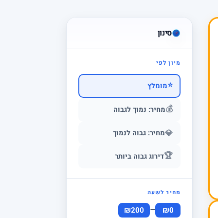
סינון
מיון לפי
⭐
מומלץ
💰
מחיר: נמוך לגבוה
💎
מחיר: גבוה לנמוך
🏆
דירוג גבוה ביותר
מחיר לשעה
–
₪200
₪0