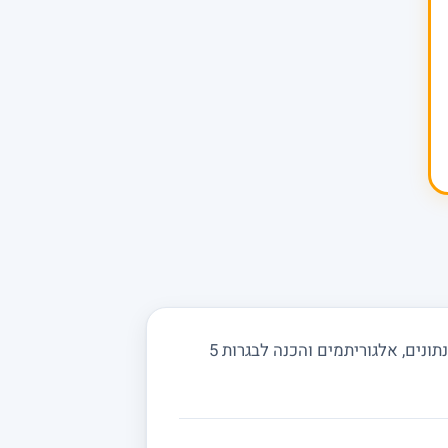
מחפשים מורה פרטי למדעי המחשב בצור משה ובסביבה? מורים באתר מלמדים תכנות בפייתון וגאווה, מבני נתונים, אלגוריתמים והכנה לבגרות 5