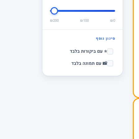
₪200
₪100
₪0
סינון נוסף
⭐ עם ביקורות בלבד
📸 עם תמונה בלבד