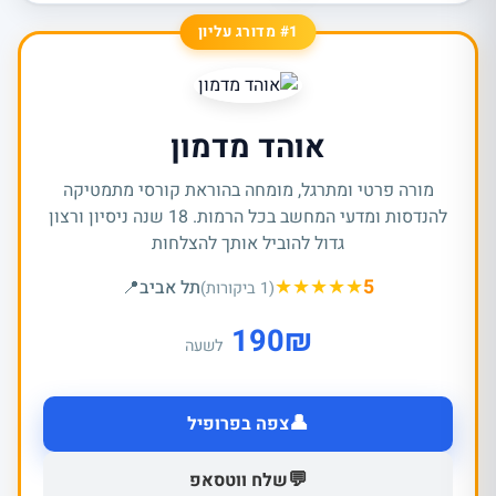
#1 מדורג עליון
אוהד מדמון
מורה פרטי ומתרגל, מומחה בהוראת קורסי מתמטיקה
להנדסות ומדעי המחשב בכל הרמות. 18 שנה ניסיון ורצון
גדול להוביל אותך להצלחות
★
★
★
★
★
5
תל אביב
📍
(1 ביקורות)
190
₪
לשעה
👤
צפה בפרופיל
💬
שלח ווטסאפ