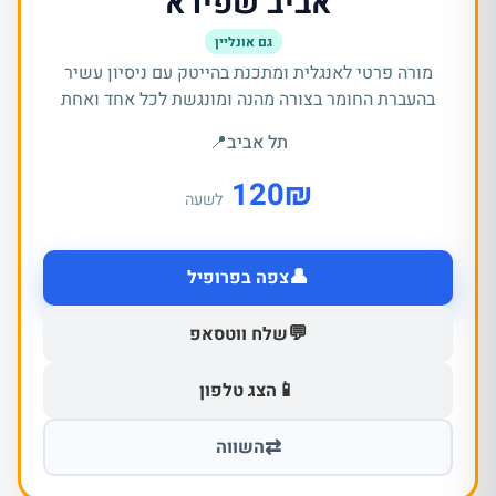
אביב שפירא
גם אונליין
מורה פרטי לאנגלית ומתכנת בהייטק עם ניסיון עשיר
בהעברת החומר בצורה מהנה ומונגשת לכל אחד ואחת
תל אביב
📍
120
₪
לשעה
👤
צפה בפרופיל
💬
שלח ווטסאפ
📱
הצג טלפון
⇄
השווה