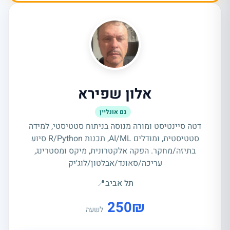
אלון שפירא
גם אונליין
דטה סיינטיסט ומורה מנוסה בניתוח סטטיסטי, למידה
סטטיסטית, ומודלים AI/ML, תכנות R/Python סיוע
בתיזה/מחקר. הפקה אלקטרונית, מיקס ומסטרינג,
עריכה/סאונד/אבלטון/לוג׳יק
תל אביב
📍
250
₪
לשעה