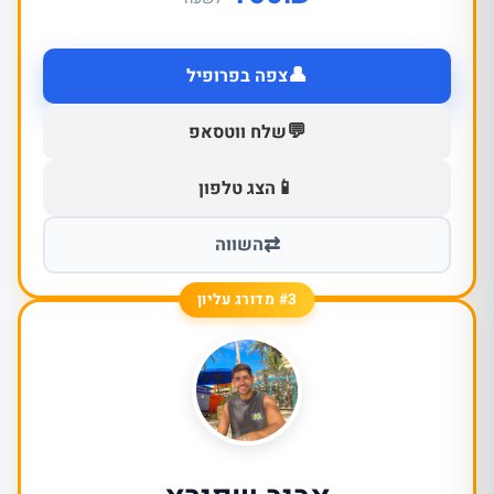
👤
צפה בפרופיל
💬
שלח ווטסאפ
📱
הצג טלפון
⇄
השווה
#3 מדורג עליון