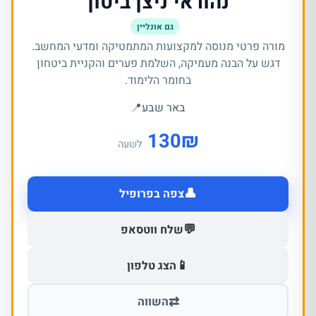
נהוראי ניצן ביטון
גם אונליין
מורה פרטי מנוסה למקצועות המתמטיקה ומדעי המחשב.
דגש על הבנה מעמיקה, השלמת פערים והקניית ביטחון
בחומר הלימוד.
באר שבע
📍
130
₪
לשעה
👤
צפה בפרופיל
💬
שלח ווטסאפ
📱
הצג טלפון
⇄
השווה