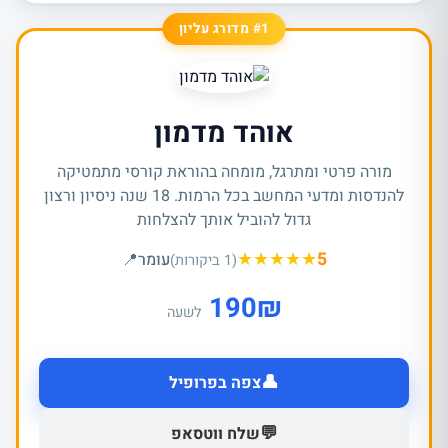
#1 מדורג עליון
אוהד מדמון
מורה פרטי ומתרגל, מומחה בהוראת קורסי מתמטיקה
להנדסות ומדעי המחשב בכל הרמות. 18 שנה ניסיון ורצון
גדול להוביל אותך להצלחות
★
★
★
★
★
5
עומר
📍
(1 ביקורות)
190
₪
לשעה
👤
צפה בפרופיל
💬
שלח ווטסאפ