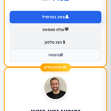
👤
צפה בפרופיל
💬
שלח ווטסאפ
📱
הצג טלפון
⇄
השווה
#3 מדורג עליון