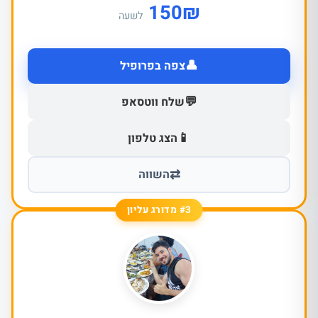
150
₪
לשעה
👤
צפה בפרופיל
💬
שלח ווטסאפ
📱
הצג טלפון
⇄
השווה
#3 מדורג עליון