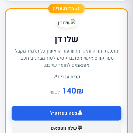
#1 מדורג עליון
שלו דן
מתכנת ומורה ותיק: מהשיעור הראשון כל תלמיד מקבל
ספר קורס אישי מסוכם + סימולטור מבחנים חכם,
מותאמים לחומר שלכם.
קרית ענבים
📍
140
₪
לשעה
👤
צפה בפרופיל
💬
שלח ווטסאפ