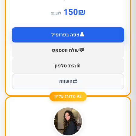
150
₪
לשעה
👤
צפה בפרופיל
💬
שלח ווטסאפ
📱
הצג טלפון
⇄
השווה
#3 מדורג עליון