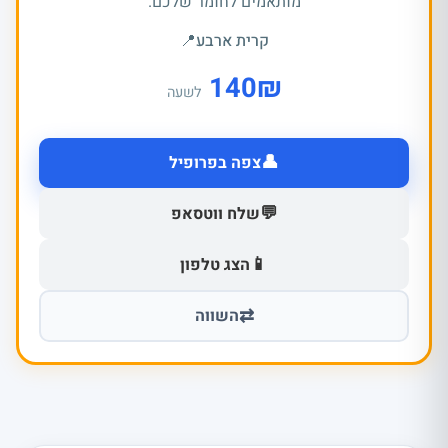
מותאמים לחומר שלכם.
קרית ארבע
📍
140
₪
לשעה
👤
צפה בפרופיל
💬
שלח ווטסאפ
📱
הצג טלפון
⇄
השווה