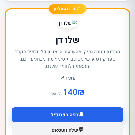
#1 מדורג עליון
שלו דן
מתכנת ומורה ותיק: מהשיעור הראשון כל תלמיד מקבל
ספר קורס אישי מסוכם + סימולטור מבחנים חכם,
מותאמים לחומר שלכם.
נתניה
📍
140
₪
לשעה
👤
צפה בפרופיל
💬
שלח ווטסאפ