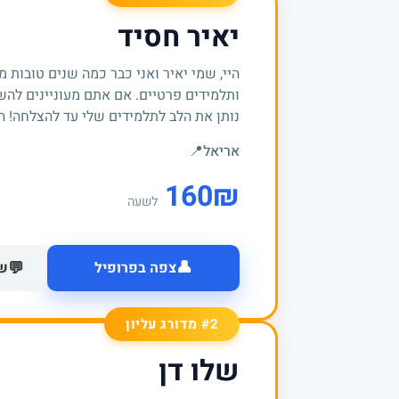
יאיר חסיד
היי, שמי יאיר ואני כבר כמה שנים טובות 
ותלמידים פרטיים. אם אתם מעוניינים להש
נותן את הלב לתלמידים שלי עד להצלחה! הנ
אריאל
📍
160
₪
לשעה
👤
💬
צפה בפרופיל
של
#2 מדורג עליון
שלו דן