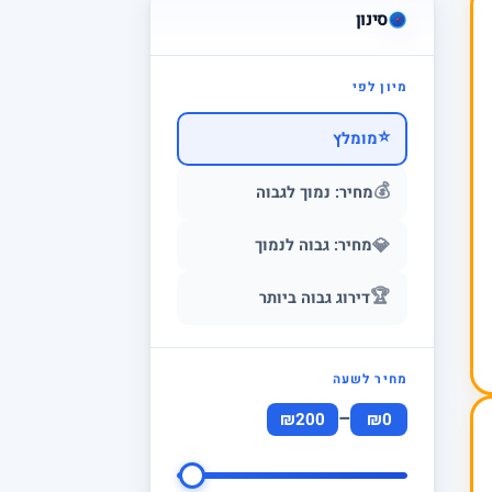
סינון
מיון לפי
⭐
מומלץ
💰
מחיר: נמוך לגבוה
💎
מחיר: גבוה לנמוך
🏆
דירוג גבוה ביותר
מחיר לשעה
–
₪200
₪0