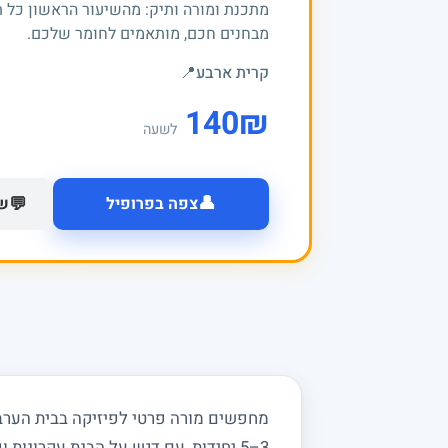
מתכנת ומורה ותיק: מהשיעור הראשון כל 
מבחנים חכם, מותאמים לחומר שלכם.
קרית ארבע
📍
140
₪
לשעה
👤
💬
צפה בפרופיל
של
מחפשים מורה פרטי לפיזיקה בבית הערבה
3–5 יחידות, עם דגש על הבנת עקרונות ופתרון בעיות מעשי.