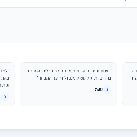
קה
"חיפשנו מורה פרטי לפיזיקה לבת בי״ב. הסברים
"למדת
יון
ברורים, תרגול שאלונים, וליווי עד המבחן."
באוני
וניתו
נועה
נ
ר
ר