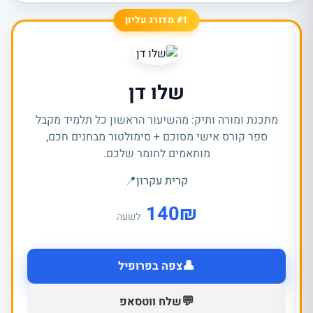
#1 מדורג עליון
שלו דן
מתכנת ומורה ותיק: מהשיעור הראשון כל תלמיד מקבל
ספר קורס אישי מסוכם + סימולטור מבחנים חכם,
מותאמים לחומר שלכם.
קרית עקרון
📍
140
₪
לשעה
👤
צפה בפרופיל
💬
שלח ווטסאפ