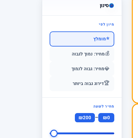
סינון
מיון לפי
⭐
מומלץ
💰
מחיר: נמוך לגבוה
💎
מחיר: גבוה לנמוך
🏆
דירוג גבוה ביותר
מחיר לשעה
–
₪200
₪0