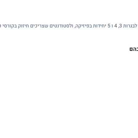
מתאים לתלמידי חטיבה ותיכון, למתכוננים לבגרות 3, 4 ו 5 יחידות בפיזיקה, ולסטודנטים 
בהם