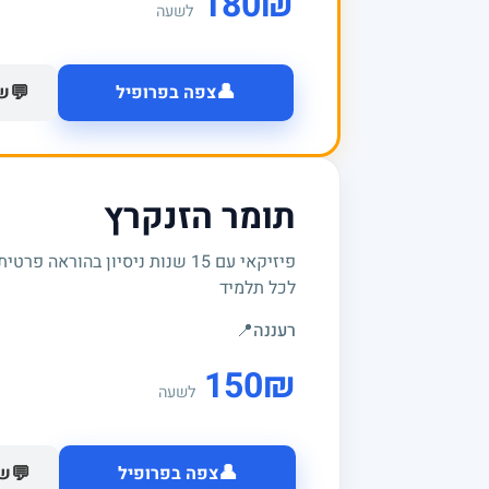
180
₪
לשעה
👤
💬
צפה בפרופיל
של
תומר הזנקרץ
פיזיקאי עם 15 שנות ניסיון בהור
לכל תלמיד
רעננה
📍
150
₪
לשעה
👤
💬
צפה בפרופיל
של