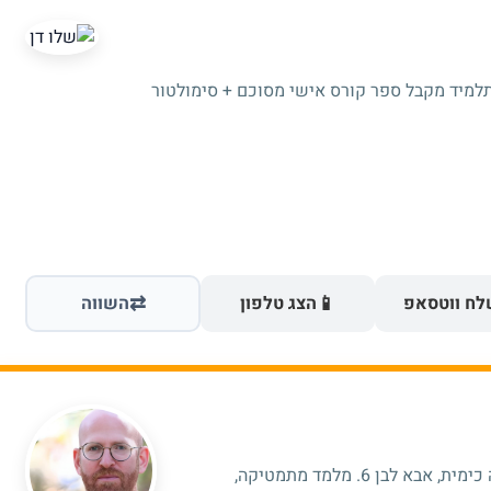
תלמיד מקבל ספר קורס אישי מסוכם + סימולטור
⇄
📱
ח ווטסאפ
הצג טלפון
השווה
היי אני בוגר תואר שלישי מהטכניון, הנדסה כימית, אבא לבן 6. מלמד מתמטיקה,