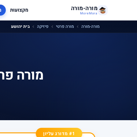
מורה-מורה
מקצועות
מ
MoreMora
מורה-מורה
מורה פרטי
פיזיקה
בית יהושע
מורה פר
#1 מדורג עליון