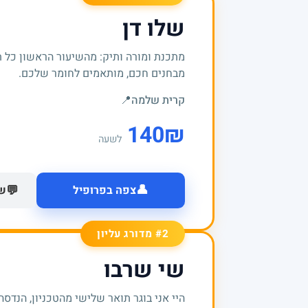
שלו דן
מתכנת ומורה ותיק: מהשיעור הראשון כל 
מבחנים חכם, מותאמים לחומר שלכם.
קרית שלמה
📍
140
₪
לשעה
👤
💬
צפה בפרופיל
של
#2 מדורג עליון
שי שרבו