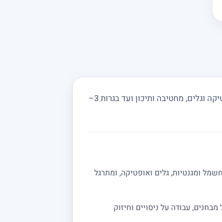
מחפשים מורה פרטי לפיזיקה בבית יהושע ובסביבה? מורים באתר מורה מורה מלמדים מכניקה, חשמל, אופטיקה וגלים, מחטיבה ותיכון ועד בגרות 3–
שמל ומגנטיות, גלים ואופטיקה, ומתרגל
ה מלאה לבגרות 5 יחידות. אפשר לשלב תרגול מבחנים, עבודה על ניסויים וחיזוק