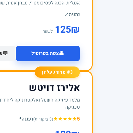
אנגלית, הכנה לפסיכומטרי, מבחן אמיר, שוק
נתניה
📍
125
₪
לשעה
👤
💬
צפה בפרופיל
של
#3 מדורג עליון
אלירז דויטש
מלמד פיזיקה חשמל ואלקטרוניקה ליחידים
טכניקה
★
★
★
★
★
5
רעננה
📍
(3 ביקורות)