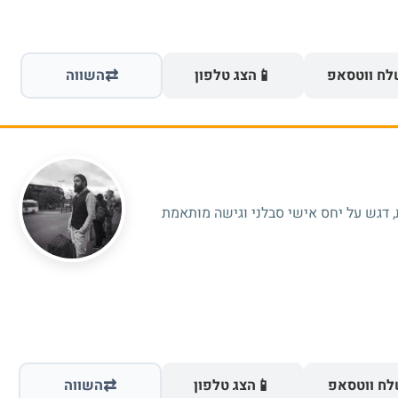
⇄
📱
ח ווטסאפ
הצג טלפון
השווה
אה פרטית, דגש על יחס אישי סבלני וגישה מותאמת
⇄
📱
ח ווטסאפ
הצג טלפון
השווה