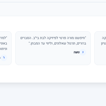
קה
"חיפשנו מורה פרטי לפיזיקה לבת בי״ב. הסברים
"למדת
יון
ברורים, תרגול שאלונים, וליווי עד המבחן."
באוני
וניתו
נועה
נ
ר
ר