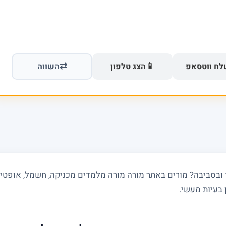
⇄
📱
ח ווטסאפ
הצג טלפון
השווה
 בעיות מעשי.