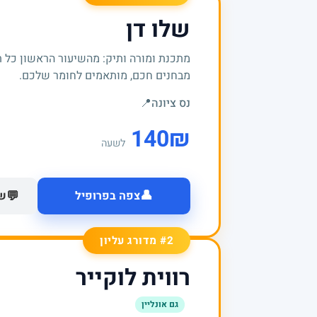
שלו דן
מתכנת ומורה ותיק: מהשיעור הראשון כל 
מבחנים חכם, מותאמים לחומר שלכם.
נס ציונה
📍
140
₪
לשעה
👤
💬
צפה בפרופיל
של
#2 מדורג עליון
רווית לוקייר
גם אונליין