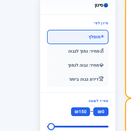
סינון
מיון לפי
⭐
מומלץ
💰
מחיר: נמוך לגבוה
💎
מחיר: גבוה לנמוך
🏆
דירוג גבוה ביותר
מחיר לשעה
–
₪150
₪0