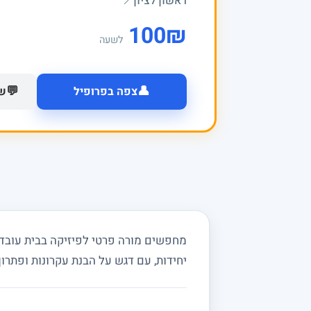
ראשון לציון
📍
100
₪
לשעה
👤
💬
צפה בפרופיל
של
יחידות, עם דגש על הבנת עקרונות ופתרון