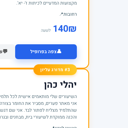
מקצועות המדעיים לכיתות ז'- יא'.
רחובות
📍
140
₪
לשעה
👤
💬
צפה בפרופיל
של
#3 מדורג עליון
יהלי כהן
השיעורים שלי מותאמים אישית לכל תלמיד
אני מאתר פערים, מסביר את החומר בצורה 
שהתלמיד מצליח לפתור לבד. אני שם דגש ע
והכנה ממוקדת לשיעורי בית, מבחנים ובגרו