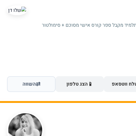
תלמיד מקבל ספר קורס אישי מסוכם + סימולטור
⇄
📱
ח ווטסאפ
הצג טלפון
השווה