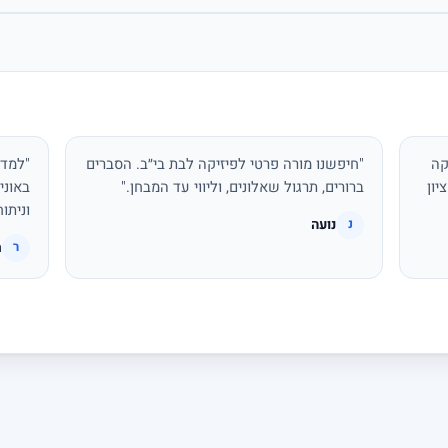
קה
"חיפשנו מורה פרטי לפיזיקה לבת בי״ב. הסברים
"למדת
יון
ברורים, תרגול שאלונים, וליווי עד המבחן."
באוני
וניתו
נועה
נ
ר
ר