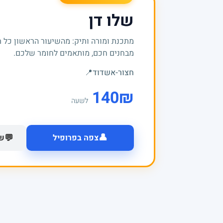
שלו דן
מתכנת ומורה ותיק: מהשיעור הראשון כל 
מבחנים חכם, מותאמים לחומר שלכם.
חצור-אשדוד
📍
140
₪
לשעה
👤
💬
צפה בפרופיל
של