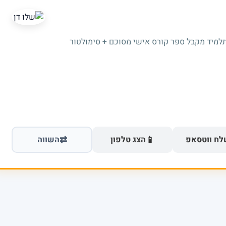
תלמיד מקבל ספר קורס אישי מסוכם + סימולטור
⇄
📱
ח ווטסאפ
הצג טלפון
השווה