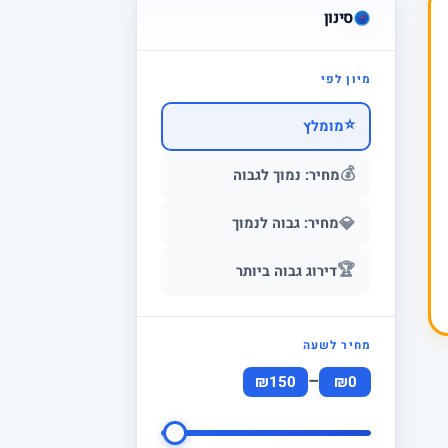
סינון
מיון לפי
⭐
מומלץ
💰
מחיר: נמוך לגבוה
💎
מחיר: גבוה לנמוך
🏆
דירוג גבוה ביותר
מחיר לשעה
–
₪150
₪0