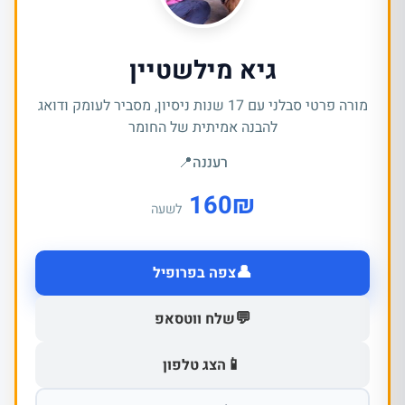
גיא מילשטיין
מורה פרטי סבלני עם 17 שנות ניסיון, מסביר לעומק ודואג
להבנה אמיתית של החומר
רעננה
📍
160
₪
לשעה
👤
צפה בפרופיל
💬
שלח ווטסאפ
📱
הצג טלפון