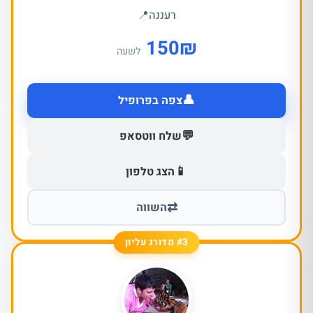
רעננה
📍
150
₪
לשעה
👤
צפה בפרופיל
💬
שלח ווטסאפ
📱
הצג טלפון
⇄
השווה
#3 מדורג עליון