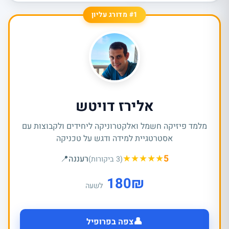
#1 מדורג עליון
אלירז דויטש
מלמד פיזיקה חשמל ואלקטרוניקה ליחידים ולקבוצות עם
אסטרטגיית למידה ודגש על טכניקה
★
★
★
★
★
5
רעננה
📍
(3 ביקורות)
180
₪
לשעה
👤
צפה בפרופיל