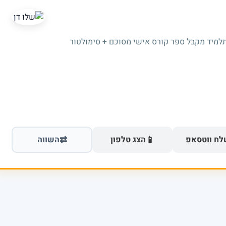
תלמיד מקבל ספר קורס אישי מסוכם + סימולטור
⇄
📱
ח ווטסאפ
הצג טלפון
השווה