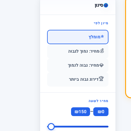
סינון
מיון לפי
⭐
מומלץ
💰
מחיר: נמוך לגבוה
💎
מחיר: גבוה לנמוך
🏆
דירוג גבוה ביותר
מחיר לשעה
–
₪150
₪0