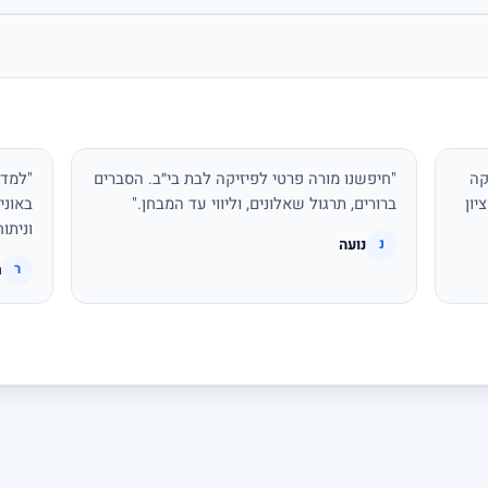
קה
"חיפשנו מורה פרטי לפיזיקה לבת בי״ב. הסברים
"למדת
יון
ברורים, תרגול שאלונים, וליווי עד המבחן."
באוני
וניתו
נועה
נ
ר
ר