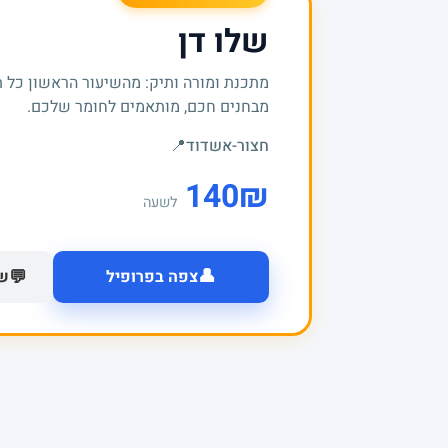
שלו דן
מתכנת ומורה ותיק: מהשיעור הראשון כל 
מבחנים חכם, מותאמים לחומר שלכם.
חצור-אשדוד
📍
140
₪
לשעה
👤
💬
צפה בפרופיל
של