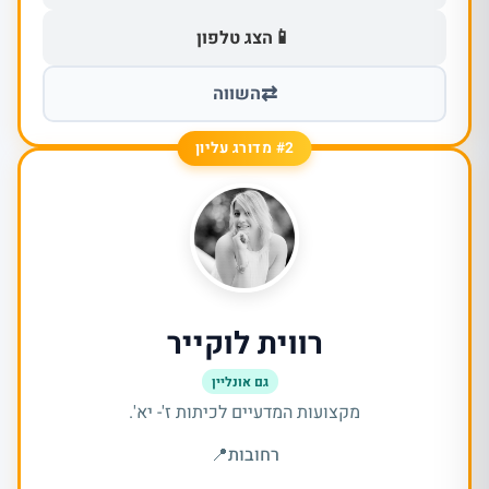
📱
הצג טלפון
⇄
השווה
#2 מדורג עליון
רווית לוקייר
גם אונליין
מקצועות המדעיים לכיתות ז'- יא'.
רחובות
📍