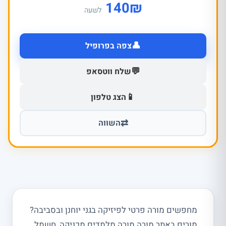
140
₪
לשעה
👤
צפה בפרופיל
💬
שלח ווטסאפ
📱
הצג טלפון
⇄
השווה
מחפשים מורה פרטי לפיזיקה בגני יוחנן ובסביבה?
מורים באתר מורה מורה מלמדים מכניקה, חשמל,