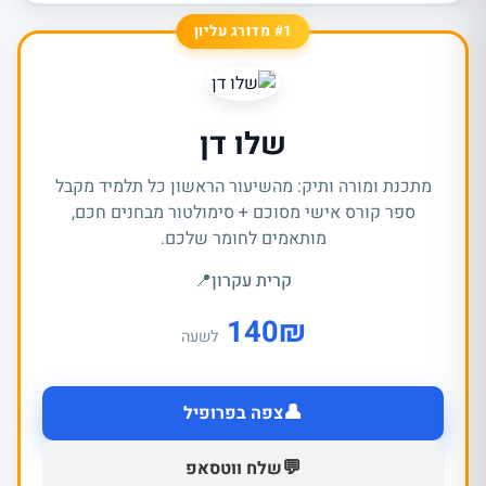
#1 מדורג עליון
שלו דן
מתכנת ומורה ותיק: מהשיעור הראשון כל תלמיד מקבל
ספר קורס אישי מסוכם + סימולטור מבחנים חכם,
מותאמים לחומר שלכם.
קרית עקרון
📍
140
₪
לשעה
👤
צפה בפרופיל
💬
שלח ווטסאפ