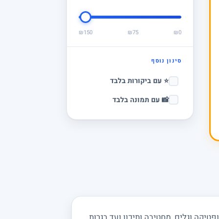
₪150
₪75
₪0
סינון נוסף
⭐ עם ביקורות בלבד
📸 עם תמונה בלבד
יקה וגלים, מחטיבה ותיכון ועד בגרות