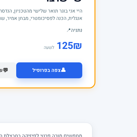
אנגלית, הכנה לפסיכומטרי, מבחן אמיר, שוק
נתניה
📍
125
₪
לשעה
👤
💬
צפה בפרופיל
של
מחפשים מורה פרטי לפיזיקה בחבצלת השר