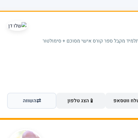
תלמיד מקבל ספר קורס אישי מסוכם + סימולטור
⇄
📱
ח ווטסאפ
הצג טלפון
השווה