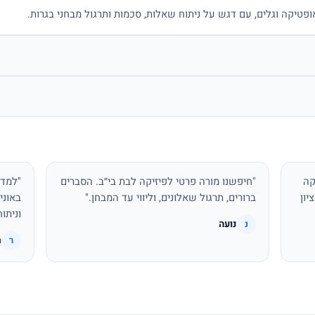
ופטיקה וגלים, עם דגש על ניתוח שאלות, סכמות ותרגול מבחני בגרות.
קה
"חיפשנו מורה פרטי לפיזיקה לבת בי״ב. הסברים
"למדת
יון
ברורים, תרגול שאלונים, וליווי עד המבחן."
באוני
וניתו
נועה
נ
ר
ר