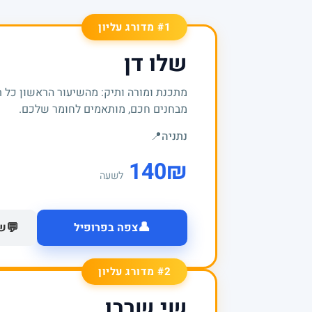
#1 מדורג עליון
שלו דן
מתכנת ומורה ותיק: מהשיעור הראשון כל 
מבחנים חכם, מותאמים לחומר שלכם.
נתניה
📍
140
₪
לשעה
👤
💬
צפה בפרופיל
של
#2 מדורג עליון
שי שרבו