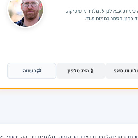
היי אני בוגר תואר שלישי מהטכניון, הנדסה כימית, אבא לבן 6. מלמד מתמטיקה,
 ההון, מסחר במניות ועוד.
⇄
📱
ח ווטסאפ
הצג טלפון
השווה
ון ובסביבה? מורים באתר מורה מורה מלמדים מכניקה, חשמל, אופט