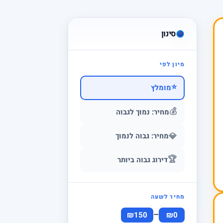
סינון
מיון לפי
⭐
מומלץ
💰
מחיר: נמוך לגבוה
💎
מחיר: גבוה לנמוך
🏆
דירוג גבוה ביותר
מחיר לשעה
–
₪150
₪0