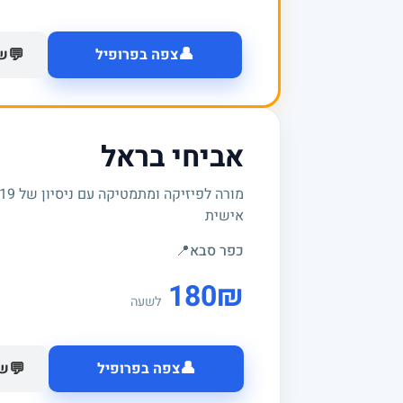
👤
💬
צפה בפרופיל
של
אביחי בראל
אישית
כפר סבא
📍
180
₪
לשעה
👤
💬
צפה בפרופיל
של