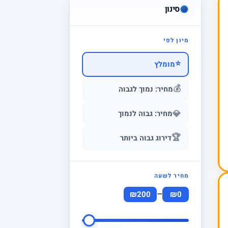
סינון
מיון לפי
⭐
מומלץ
💰
מחיר: נמוך לגבוה
💎
מחיר: גבוה לנמוך
🏆
דירוג גבוה ביותר
מחיר לשעה
–
₪200
₪0