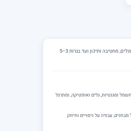
מחפשים מורה פרטי לפיזיקה בחברון ובסביבה? מורים באתר מורה מורה מלמדים מכניקה, חשמל, אופטיקה וגלים, מחטיבה ותיכון ועד בגרות 3–5
שמל ומגנטיות, גלים ואופטיקה, ומתרגל
ה מלאה לבגרות 5 יחידות. אפשר לשלב תרגול מבחנים, עבודה על ניסויים וחיזוק