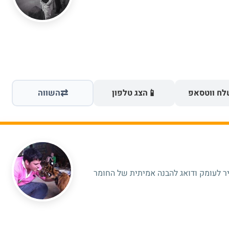
⇄
📱
ח ווטסאפ
הצג טלפון
השווה