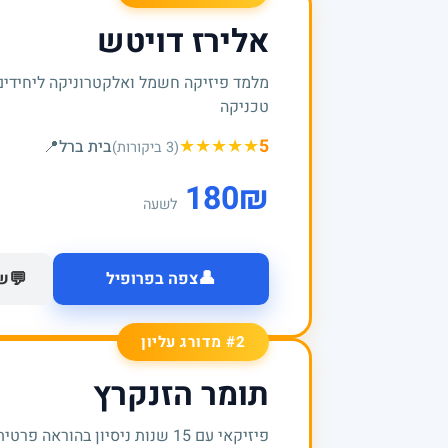
אלירז דויטש
מלמד פיזיקה חשמל ואלקטרוניקה ליחידים
טכניקה
★
★
★
★
★
5
בית ברל
📍
(3 ביקורות)
180
₪
לשעה
👤
💬
צפה בפרופיל
של
#2 מדורג עליון
תומר הזנקרץ
פיזיקאי עם 15 שנות ניסיון בהור