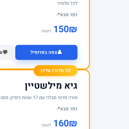
לכל תלמיד
כפר סבא
📍
150
₪
לשעה
👤
💬
צפה בפרופיל
של
#3 מדורג עליון
גיא מילשטיין
מורה פרטי סבלני עם 17 שנות ניסיון, מסביר לעומק ודואג להבנה אמיתית של החומר
כפר סבא
📍
160
₪
לשעה