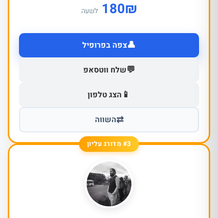
180
₪
לשעה
👤
צפה בפרופיל
💬
שלח ווטסאפ
📱
הצג טלפון
⇄
השווה
#3 מדורג עליון