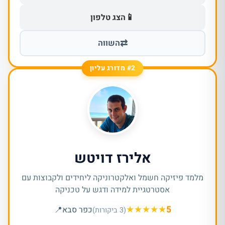
📱
הצג טלפון
⇄
השווה
#2 מדורג עליון
אלירז דויטש
מלמד פיזיקה חשמל ואלקטרוניקה ליחידים ולקבוצות עם
אסטרטגיית למידה ודגש על טכניקה
★
★
★
★
★
5
כפר סבא
📍
(3 ביקורות)