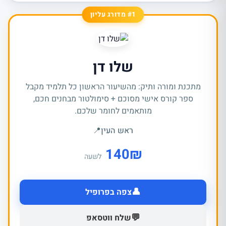
#1 מדורג עליון
שלו דן
מתכנת ומורה ותיק: מהשיעור הראשון כל תלמיד מקבל
ספר קורס אישי מסוכם + סימולטור מבחנים חכם,
מותאמים לחומר שלכם.
ראש העין
📍
140
₪
לשעה
👤
צפה בפרופיל
💬
שלח ווטסאפ