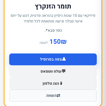
תומר הזנקרץ
פיזיקאי עם 15 שנות ניסיון בהוראה פרטית, דגש על יחס
אישי סבלני וגישה מותאמת לכל תלמיד
כפר סבא
📍
150
₪
לשעה
👤
צפה בפרופיל
💬
שלח ווטסאפ
📱
הצג טלפון
⇄
השווה