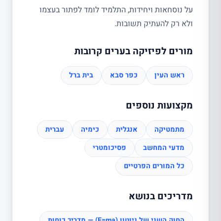
על נוסחאות ויחידות, התלמיד לומד לפתור בעצמו
ולא רק להעתיק תשובות.
מורים לפיזיקה בערים קרובות
ראש העין
כפר סבא
בית ברל
מקצועות נוספים
מתמטיקה
אנגלית
כימיה
עברית
מדעי המחשב
פסיכומטרי
כל המורים הפרטיים
מדריכים בנושא
החוק השני של ניוטון (F=ma) — מדריך כוחות