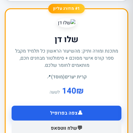
#1 מדורג עליון
שלו דן
מתכנת ומורה ותיק: מהשיעור הראשון כל תלמיד מקבל
ספר קורס אישי מסוכם + סימולטור מבחנים חכם,
מותאמים לחומר שלכם.
קרית יערים(מוסד)
📍
140
₪
לשעה
👤
צפה בפרופיל
💬
שלח ווטסאפ