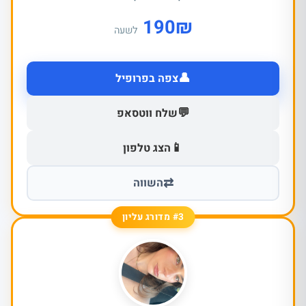
190
₪
לשעה
👤
צפה בפרופיל
💬
שלח ווטסאפ
📱
הצג טלפון
⇄
השווה
#3 מדורג עליון