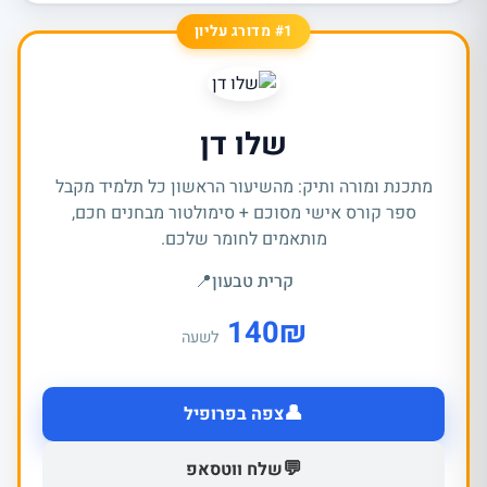
#1 מדורג עליון
שלו דן
מתכנת ומורה ותיק: מהשיעור הראשון כל תלמיד מקבל
ספר קורס אישי מסוכם + סימולטור מבחנים חכם,
מותאמים לחומר שלכם.
קרית טבעון
📍
140
₪
לשעה
👤
צפה בפרופיל
💬
שלח ווטסאפ