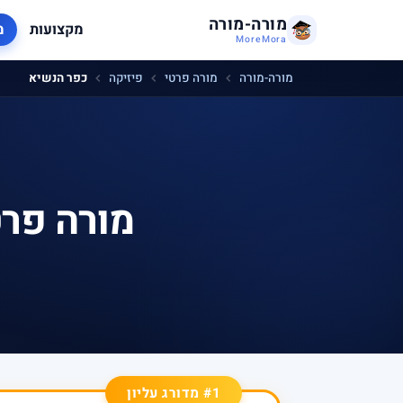
מורה-מורה
מקצועות
מ
MoreMora
מורה-מורה
מורה פרטי
פיזיקה
כפר הנשיא
מורה פרט
#1 מדורג עליון