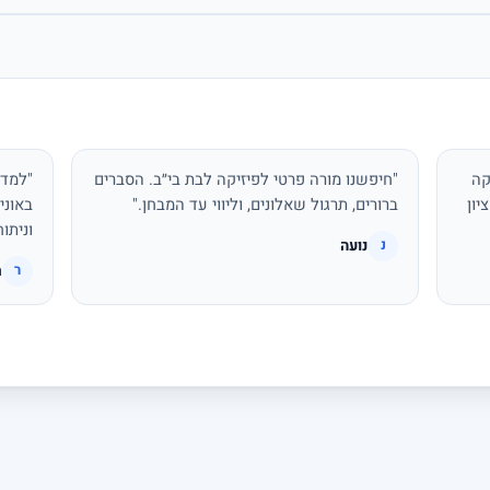
קה
"חיפשנו מורה פרטי לפיזיקה לבת בי״ב. הסברים
"למדת
יון
ברורים, תרגול שאלונים, וליווי עד המבחן."
באוני
וניתו
נועה
נ
ר
ר