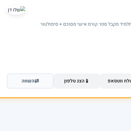
תלמיד מקבל ספר קורס אישי מסוכם + סימולטור
⇄
📱
ח ווטסאפ
הצג טלפון
השווה