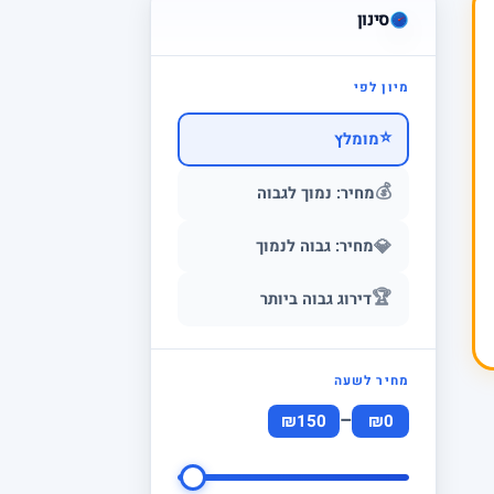
סינון
מיון לפי
⭐
מומלץ
💰
מחיר: נמוך לגבוה
💎
מחיר: גבוה לנמוך
🏆
דירוג גבוה ביותר
מחיר לשעה
–
₪150
₪0