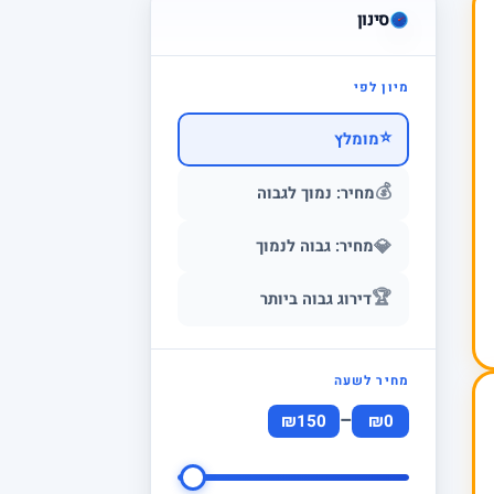
סינון
מיון לפי
⭐
מומלץ
💰
מחיר: נמוך לגבוה
💎
מחיר: גבוה לנמוך
🏆
דירוג גבוה ביותר
מחיר לשעה
–
₪150
₪0