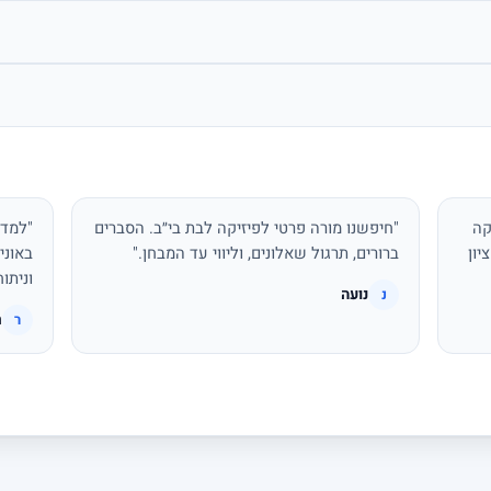
קה
"חיפשנו מורה פרטי לפיזיקה לבת בי״ב. הסברים
"למדת
יון
ברורים, תרגול שאלונים, וליווי עד המבחן."
באוני
וניתו
נועה
נ
ר
ר