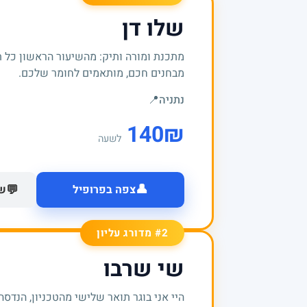
שלו דן
מתכנת ומורה ותיק: מהשיעור הראשון כל 
מבחנים חכם, מותאמים לחומר שלכם.
נתניה
📍
140
₪
לשעה
👤
💬
צפה בפרופיל
של
#2 מדורג עליון
שי שרבו