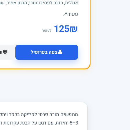
אנגלית, הכנה לפסיכומטרי, מבחן אמיר, שוק
נתניה
📍
125
₪
לשעה
👤
💬
צפה בפרופיל
של
מחפשים מורה פרטי לפיזיקה בכפר ויתקין
3–5 יחידות, עם דגש על הבנת עקרונות ופתרון בעיות מעשי.