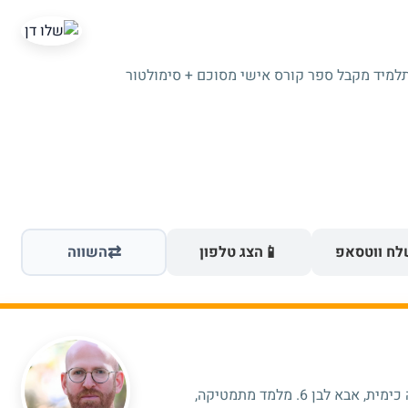
תלמיד מקבל ספר קורס אישי מסוכם + סימולטור
⇄
📱
ח ווטסאפ
הצג טלפון
השווה
היי אני בוגר תואר שלישי מהטכניון, הנדסה כימית, אבא לבן 6. מלמד מתמטיקה,