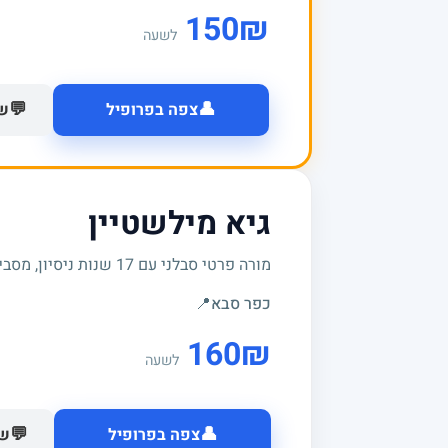
150
₪
לשעה
👤
💬
צפה בפרופיל
של
גיא מילשטיין
מורה פרטי סבלני עם 17 שנות ניסיון, מסביר לעומק ודואג להבנה אמיתית של החומר
כפר סבא
📍
160
₪
לשעה
👤
💬
צפה בפרופיל
של