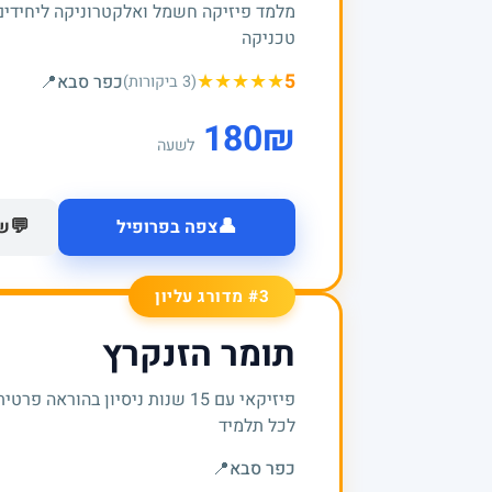
מלמד פיזיקה חשמל ואלקטרוניקה ליחידים
טכניקה
★
★
★
★
★
5
כפר סבא
📍
(3 ביקורות)
180
₪
לשעה
👤
💬
צפה בפרופיל
של
#3 מדורג עליון
תומר הזנקרץ
פיזיקאי עם 15 שנות ניסיון בהור
לכל תלמיד
כפר סבא
📍