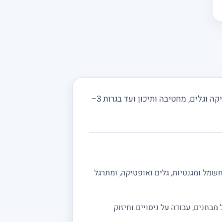
מחפשים מורה פרטי לפיזיקה בכפר מל"ל ובסביבה? מורים באתר מורה מורה מלמדים מכניקה, חשמל, אופטיקה וגלים, מחטיבה ותיכון ועד בגרות 3–
שמל ומגנטיות, גלים ואופטיקה, ומתרגל
ה מלאה לבגרות 5 יחידות. אפשר לשלב תרגול מבחנים, עבודה על ניסויים וחיזוק