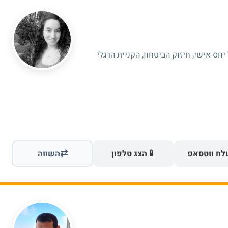
יחס אישי, חיזוק הביטחון, הקניית הרגלי
⇄
📱
ח ווטסאפ
הצג טלפון
השווה