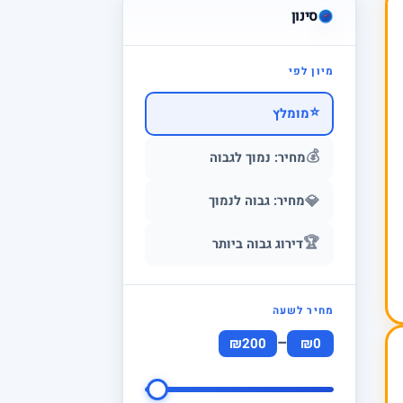
סינון
מיון לפי
⭐
מומלץ
💰
מחיר: נמוך לגבוה
💎
מחיר: גבוה לנמוך
🏆
דירוג גבוה ביותר
מחיר לשעה
–
₪200
₪0