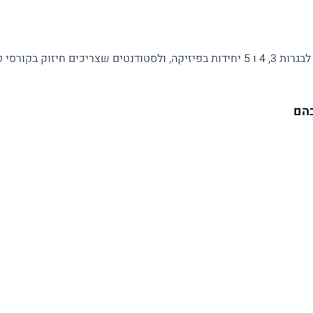
מתאים לתלמידי חטיבה ותיכון, למתכוננים לבגרות 3, 4 ו 5 יחידות בפיזיקה, ולסטודנטים 
בהם