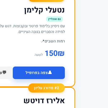
נטעלי קלימן
גם אונליין
עם ניסיון בלימוד פרטני ובקבוצות. דגש על 
למידה והסברים בגובה העיניים.
רמות השבים
📍
150
₪
לשעה
👤
💬
צפה בפרופיל
של
#2 מדורג עליון
אלירז דויטש