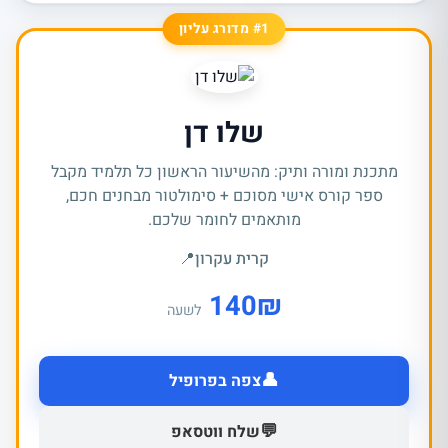
#1 מדורג עליון
שלו דן
מתכנת ומורה ותיק: מהשיעור הראשון כל תלמיד מקבל
ספר קורס אישי מסוכם + סימולטור מבחנים חכם,
מותאמים לחומר שלכם.
קרית עקרון
📍
140
₪
לשעה
👤
צפה בפרופיל
💬
שלח ווטסאפ