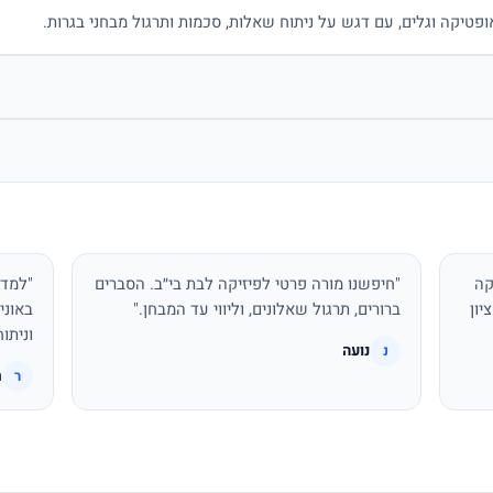
ופטיקה וגלים, עם דגש על ניתוח שאלות, סכמות ותרגול מבחני בגרות.
קה
"חיפשנו מורה פרטי לפיזיקה לבת בי״ב. הסברים
"למדת
יון
ברורים, תרגול שאלונים, וליווי עד המבחן."
באוני
וניתו
נועה
נ
ר
ר