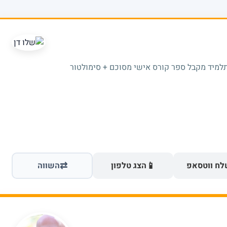
תלמיד מקבל ספר קורס אישי מסוכם + סימולטור
⇄
📱
ח ווטסאפ
הצג טלפון
השווה