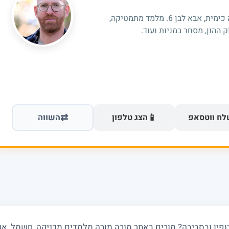
היי אני בוגר תואר שלישי מהטכניון, הנדסה כימית, אבא לבן 6. מלמד מתמטיקה,
 ההון, מסחר במניות ועוד.
⇄
📱
ח ווטסאפ
הצג טלפון
השווה
ין ובסביבה? מורים באתר מורה מורה מלמדים מכניקה, חשמל, אופט