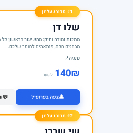
#1 מדורג עליון
שלו דן
מתכנת ומורה ותיק: מהשיעור הראשון כל 
מבחנים חכם, מותאמים לחומר שלכם.
נתניה
📍
140
₪
לשעה
👤
💬
צפה בפרופיל
של
#2 מדורג עליון
שי שרבו