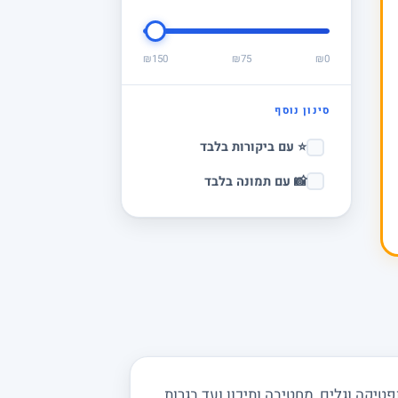
₪150
₪75
₪0
סינון נוסף
⭐ עם ביקורות בלבד
📸 עם תמונה בלבד
יקה וגלים, מחטיבה ותיכון ועד בגרות