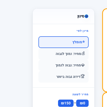
סינון
מיון לפי
⭐
מומלץ
💰
מחיר: נמוך לגבוה
💎
מחיר: גבוה לנמוך
🏆
דירוג גבוה ביותר
מחיר לשעה
–
₪150
₪0