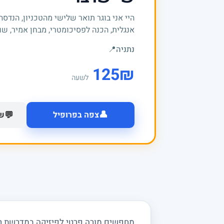
אנגלית, הכנה לפסיכומטרי, מבחן אמיר, שוק
נתניה
📍
125
₪
לשעה
👤
💬
צפה בפרופיל
של
מחפשים מורה פרטי לפיזיקה במדרשת רופ