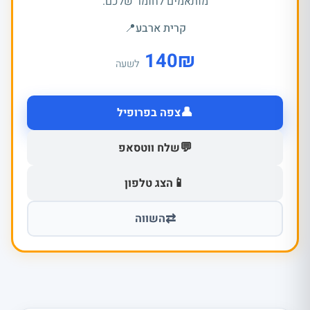
מותאמים לחומר שלכם.
קרית ארבע
📍
140
₪
לשעה
👤
צפה בפרופיל
💬
שלח ווטסאפ
📱
הצג טלפון
⇄
השווה