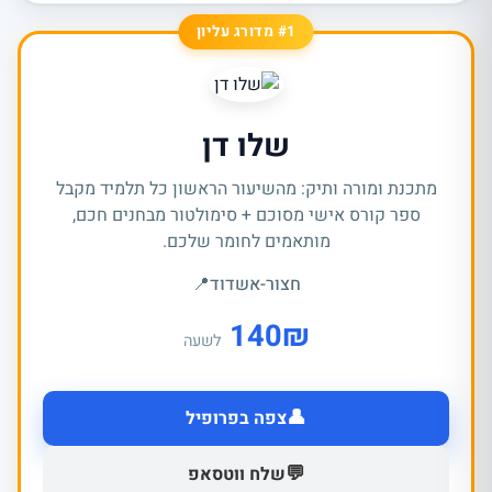
#1 מדורג עליון
שלו דן
מתכנת ומורה ותיק: מהשיעור הראשון כל תלמיד מקבל
ספר קורס אישי מסוכם + סימולטור מבחנים חכם,
מותאמים לחומר שלכם.
חצור-אשדוד
📍
140
₪
לשעה
👤
צפה בפרופיל
💬
שלח ווטסאפ