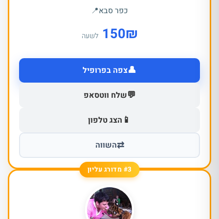
כפר סבא
📍
150
₪
לשעה
👤
צפה בפרופיל
💬
שלח ווטסאפ
📱
הצג טלפון
⇄
השווה
#3 מדורג עליון