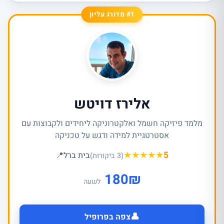
#1 מדורג עליון
אלירז דויטש
מלמד פיזיקה חשמל ואלקטרוניקה ליחידים ולקבוצות עם
אסטרטגיית למידה ודגש על טכניקה
★
★
★
★
★
5
בית ברל
📍
(3 ביקורות)
180
₪
לשעה
👤
צפה בפרופיל