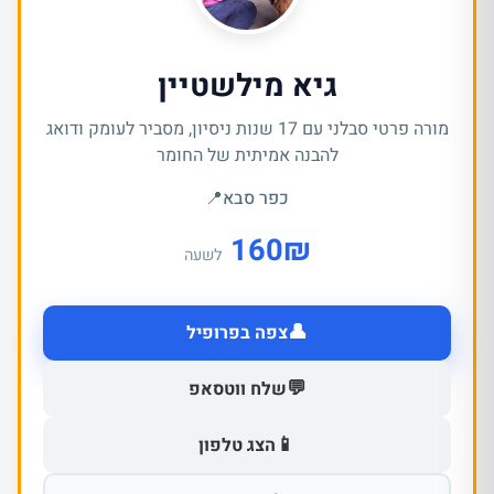
גיא מילשטיין
מורה פרטי סבלני עם 17 שנות ניסיון, מסביר לעומק ודואג
להבנה אמיתית של החומר
כפר סבא
📍
160
₪
לשעה
👤
צפה בפרופיל
💬
שלח ווטסאפ
📱
הצג טלפון