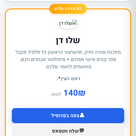
#1 מדורג עליון
שלו דן
מתכנת ומורה ותיק: מהשיעור הראשון כל תלמיד מקבל
ספר קורס אישי מסוכם + סימולטור מבחנים חכם,
מותאמים לחומר שלכם.
ראש העין
📍
140
₪
לשעה
👤
צפה בפרופיל
💬
שלח ווטסאפ