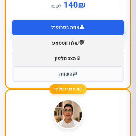
140
₪
לשעה
👤
צפה בפרופיל
💬
שלח ווטסאפ
📱
הצג טלפון
⇄
השווה
#3 מדורג עליון