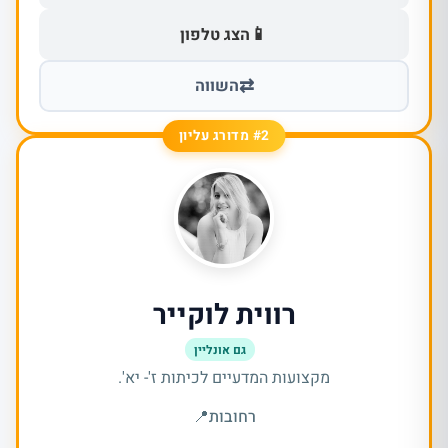
📱
הצג טלפון
⇄
השווה
#2 מדורג עליון
רווית לוקייר
גם אונליין
מקצועות המדעיים לכיתות ז'- יא'.
רחובות
📍