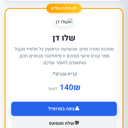
#1 מדורג עליון
שלו דן
מתכנת ומורה ותיק: מהשיעור הראשון כל תלמיד מקבל
ספר קורס אישי מסוכם + סימולטור מבחנים חכם,
מותאמים לחומר שלכם.
קרית ענבים
📍
140
₪
לשעה
👤
צפה בפרופיל
💬
שלח ווטסאפ