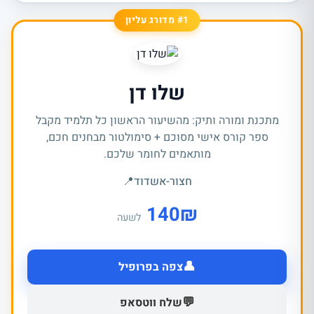
#1 מדורג עליון
שלו דן
מתכנת ומורה ותיק: מהשיעור הראשון כל תלמיד מקבל
ספר קורס אישי מסוכם + סימולטור מבחנים חכם,
מותאמים לחומר שלכם.
חצור-אשדוד
📍
140
₪
לשעה
👤
צפה בפרופיל
💬
שלח ווטסאפ