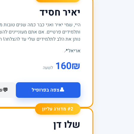
יאיר חסיד
היי, שמי יאיר ואני כבר כמה שנים טובות 
ותלמידים פרטיים. אם אתם מעוניינים להש
נותן את הלב לתלמידים שלי עד להצלחה! הנ
אריאל
📍
160
₪
לשעה
👤
💬
צפה בפרופיל
של
#2 מדורג עליון
שלו דן