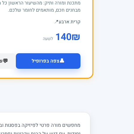
מתכנת ומורה ותיק: מהשיעור הראשון כל 
מבחנים חכם, מותאמים לחומר שלכם.
קרית ארבע
📍
140
₪
לשעה
👤
💬
צפה בפרופיל
של
יחידות, עם דגש על הבנת עקרונות ופתרון