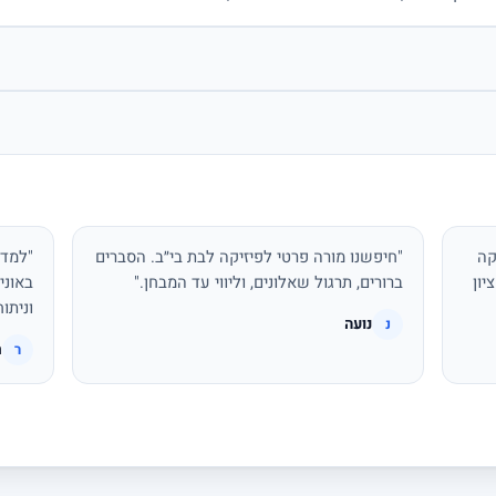
קה
"חיפשנו מורה פרטי לפיזיקה לבת בי״ב. הסברים
"למדת
יון
ברורים, תרגול שאלונים, וליווי עד המבחן."
באוני
וניתו
נועה
נ
ר
ר