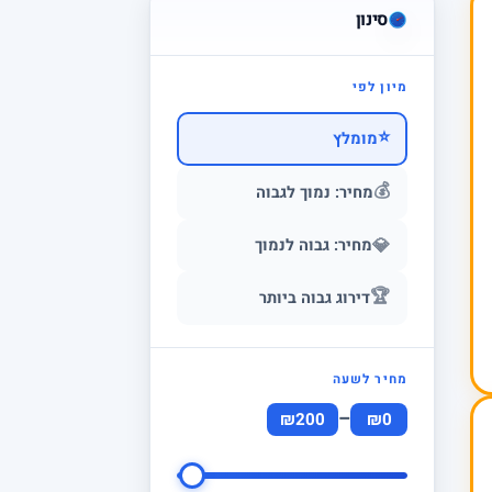
סינון
מיון לפי
⭐
מומלץ
💰
מחיר: נמוך לגבוה
💎
מחיר: גבוה לנמוך
🏆
דירוג גבוה ביותר
מחיר לשעה
–
₪200
₪0