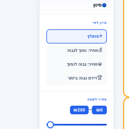
סינון
מיון לפי
⭐
מומלץ
💰
מחיר: נמוך לגבוה
💎
מחיר: גבוה לנמוך
🏆
דירוג גבוה ביותר
מחיר לשעה
–
₪200
₪0