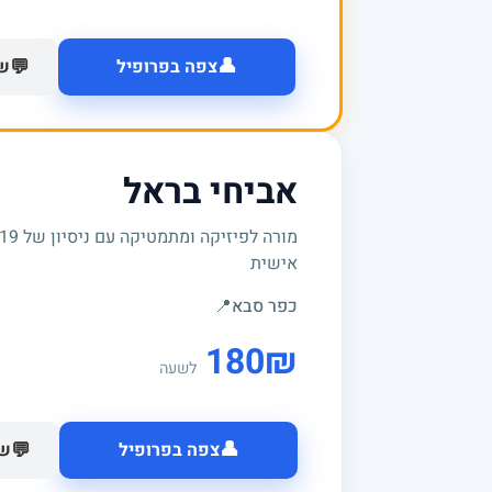
👤
💬
צפה בפרופיל
של
אביחי בראל
אישית
כפר סבא
📍
180
₪
לשעה
👤
💬
צפה בפרופיל
של