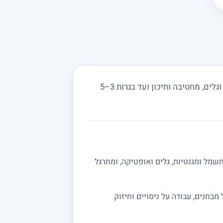
מחפשים מורה פרטי לפיזיקה בצופית ובסביבה? מורים באתר מורה מורה מלמדים מכניקה, חשמל, אופטיקה וגלים, מחטיבה ותיכון ועד בגרות 3–5
שמל ומגנטיות, גלים ואופטיקה, ומתרגל
ה מלאה לבגרות 5 יחידות. אפשר לשלב תרגול מבחנים, עבודה על ניסויים וחיזוק