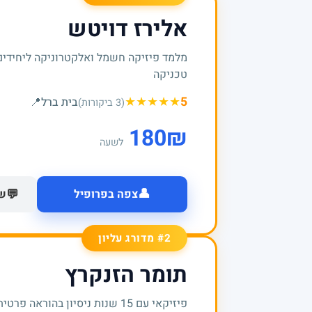
אלירז דויטש
מלמד פיזיקה חשמל ואלקטרוניקה ליחידים
טכניקה
★
★
★
★
★
5
בית ברל
📍
(3 ביקורות)
180
₪
לשעה
👤
💬
צפה בפרופיל
של
#2 מדורג עליון
תומר הזנקרץ
פיזיקאי עם 15 שנות ניסיון בהור