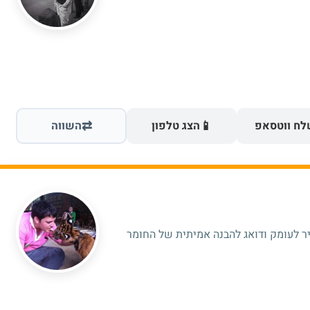
⇄
📱
ח ווטסאפ
הצג טלפון
השווה