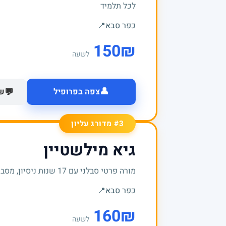
לכל תלמיד
כפר סבא
📍
150
₪
לשעה
👤
💬
צפה בפרופיל
של
#3 מדורג עליון
גיא מילשטיין
מורה פרטי סבלני עם 17 שנות ניסיון, מסביר לעומק ודואג להבנה אמיתית של החומר
כפר סבא
📍
160
₪
לשעה