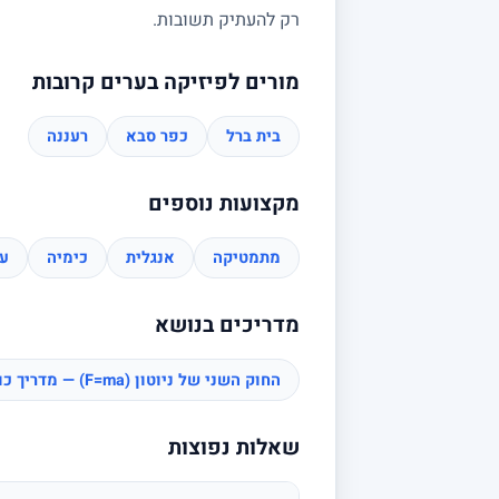
רק להעתיק תשובות.
מורים לפיזיקה בערים קרובות
בית ברל
כפר סבא
רעננה
מקצועות נוספים
מתמטיקה
אנגלית
כימיה
עב
מדריכים בנושא
החוק השני של ניוטון (F=ma) — מדריך כוחות
שאלות נפוצות