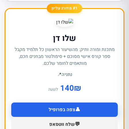
#1 מדורג עליון
שלו דן
מתכנת ומורה ותיק: מהשיעור הראשון כל תלמיד מקבל
ספר קורס אישי מסוכם + סימולטור מבחנים חכם,
מותאמים לחומר שלכם.
נתניה
📍
140
₪
לשעה
👤
צפה בפרופיל
💬
שלח ווטסאפ