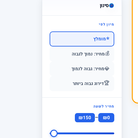
סינון
מיון לפי
⭐
מומלץ
💰
מחיר: נמוך לגבוה
💎
מחיר: גבוה לנמוך
🏆
דירוג גבוה ביותר
מחיר לשעה
–
₪150
₪0