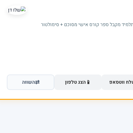
תלמיד מקבל ספר קורס אישי מסוכם + סימולטור
⇄
📱
ח ווטסאפ
הצג טלפון
השווה