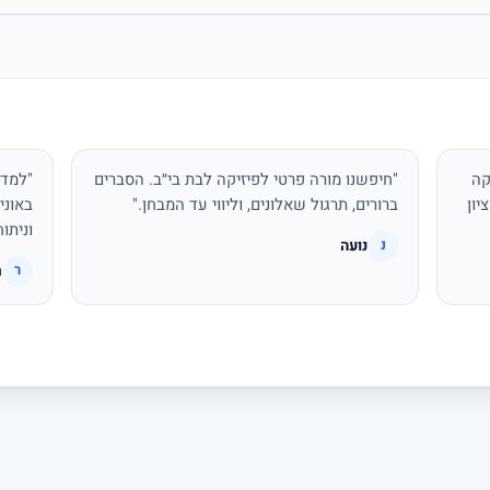
קה
"חיפשנו מורה פרטי לפיזיקה לבת בי״ב. הסברים
"למדת
יון
ברורים, תרגול שאלונים, וליווי עד המבחן."
באוני
וניתו
נועה
נ
ר
ר