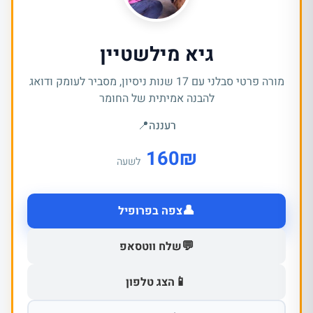
גיא מילשטיין
מורה פרטי סבלני עם 17 שנות ניסיון, מסביר לעומק ודואג
להבנה אמיתית של החומר
רעננה
📍
160
₪
לשעה
👤
צפה בפרופיל
💬
שלח ווטסאפ
📱
הצג טלפון