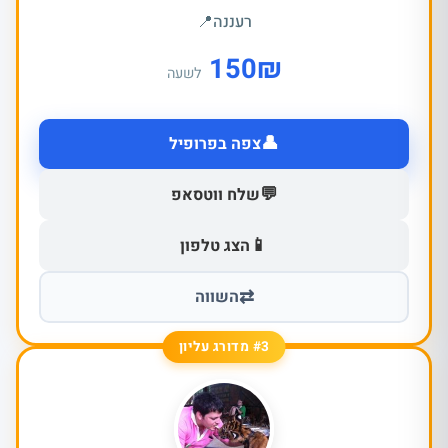
רעננה
📍
150
₪
לשעה
👤
צפה בפרופיל
💬
שלח ווטסאפ
📱
הצג טלפון
⇄
השווה
#3 מדורג עליון