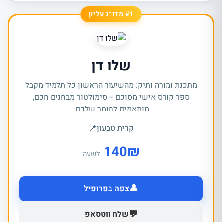
#1 מדורג עליון
שלו דן
מתכנת ומורה ותיק: מהשיעור הראשון כל תלמיד מקבל
ספר קורס אישי מסוכם + סימולטור מבחנים חכם,
מותאמים לחומר שלכם.
קרית טבעון
📍
140
₪
לשעה
👤
צפה בפרופיל
💬
שלח ווטסאפ