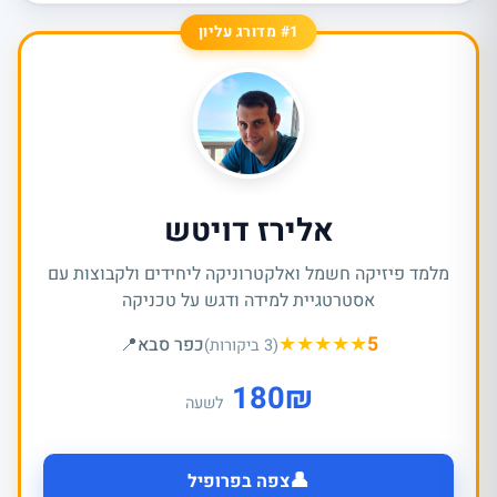
#1 מדורג עליון
אלירז דויטש
מלמד פיזיקה חשמל ואלקטרוניקה ליחידים ולקבוצות עם
אסטרטגיית למידה ודגש על טכניקה
★
★
★
★
★
5
כפר סבא
📍
(3 ביקורות)
180
₪
לשעה
👤
צפה בפרופיל