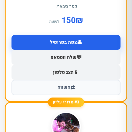
כפר סבא
📍
150
₪
לשעה
👤
צפה בפרופיל
💬
שלח ווטסאפ
📱
הצג טלפון
⇄
השווה
#3 מדורג עליון