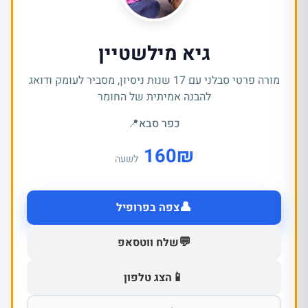
גיא מילשטיין
מורה פרטי סבלני עם 17 שנות ניסיון, מסביר לעומק ודואג
להבנה אמיתית של החומר
כפר סבא
📍
160
₪
לשעה
👤
צפה בפרופיל
💬
שלח ווטסאפ
📱
הצג טלפון