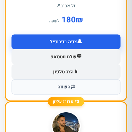
תל אביב
📍
180
₪
לשעה
👤
צפה בפרופיל
💬
שלח ווטסאפ
📱
הצג טלפון
⇄
השווה
#3 מדורג עליון